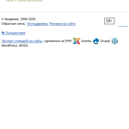
Pierer's Universal-Lexikon
© Академик, 2000-2026
18+
Обратная связь:
Техподдержка
,
Реклама на сайте
👣 Путешествия
Экспорт словарей на сайты
, сделанные на PHP,
Joomla,
Drupal,
WordPress, MODx.