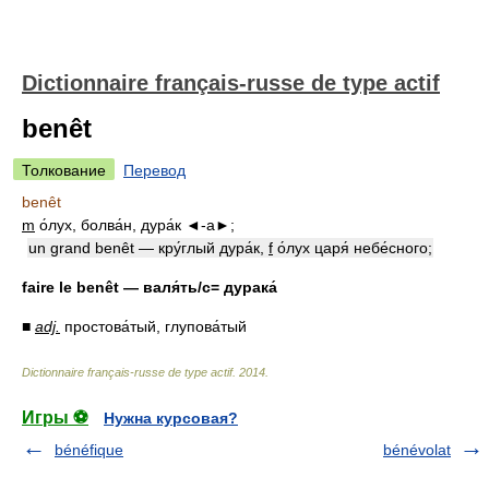
Dictionnaire français-russe de type actif
benêt
Толкование
Перевод
benêt
m
о́лух, болва́н, дура́к ◄-а►;
un grand benêt — кру́глый дура́к,
f
о́лух царя́ небе́сного;
faire le benêt — валя́ть/с= дурака́
■
adj.
простова́тый, глупова́тый
Dictionnaire français-russe de type actif
.
2014
.
Игры ⚽
Нужна курсовая?
bénéfique
bénévolat