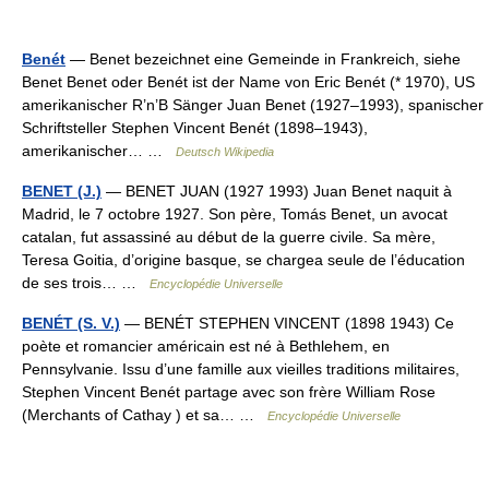
Benét
— Benet bezeichnet eine Gemeinde in Frankreich, siehe
Benet Benet oder Benét ist der Name von Eric Benét (* 1970), US
amerikanischer R’n’B Sänger Juan Benet (1927–1993), spanischer
Schriftsteller Stephen Vincent Benét (1898–1943),
amerikanischer… …
Deutsch Wikipedia
BENET (J.)
— BENET JUAN (1927 1993) Juan Benet naquit à
Madrid, le 7 octobre 1927. Son père, Tomás Benet, un avocat
catalan, fut assassiné au début de la guerre civile. Sa mère,
Teresa Goitia, d’origine basque, se chargea seule de l’éducation
de ses trois… …
Encyclopédie Universelle
BENÉT (S. V.)
— BENÉT STEPHEN VINCENT (1898 1943) Ce
poète et romancier américain est né à Bethlehem, en
Pennsylvanie. Issu d’une famille aux vieilles traditions militaires,
Stephen Vincent Benét partage avec son frère William Rose
(Merchants of Cathay ) et sa… …
Encyclopédie Universelle