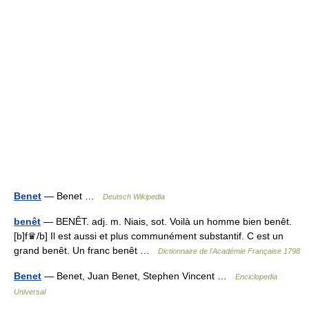
Benet
— Benet …
Deutsch Wikipedia
benêt
— BENÊT. adj. m. Niais, sot. Voilà un homme bien benêt.
[b]f♛/b] Il est aussi et plus communément substantif. C est un
grand benêt. Un franc benêt …
Dictionnaire de l'Académie Française 1798
Benet
— Benet, Juan Benet, Stephen Vincent …
Enciclopedia
Universal