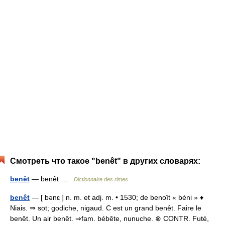
Смотреть что такое "benêt" в других словарях:
benêt
— benêt …
Dictionnaire des rimes
benêt
— [ bənɛ ] n. m. et adj. m. • 1530; de benoît « béni » ♦
Niais. ⇒ sot; godiche, nigaud. C est un grand benêt. Faire le
benêt. Un air benêt. ⇒fam. bébête, nunuche. ⊗ CONTR. Futé,