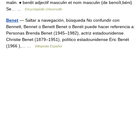
malin. ● benêt adjectif masculin et nom masculin (de benoît,béni)
Se… …
Encyclopédie Universelle
Benet
— Saltar a navegación, búsqueda No confundir con
Bennett, Bennet o Benett Benet o Benét puede hacer referencia a:
Personas Brenda Benet (1945–1982), actriz estadounidense.
Christie Benet (1879–1951), político estadounidense Eric Benét
(1966 ),… …
Wikipedia Español