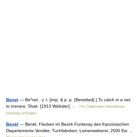
Benet
— Be*net , v. t. [imp. & p. p. {Benetted}.] To catch in a net;
to insnare. Shak. [1913 Webster] …
The Collaborative International
Dictionary of English
Benēt
— Benēt, Flecken im Bezirk Fontenay des französischen
Departements Vendée, Tuchfabriken, Leinenweberei; 2500 Ew …